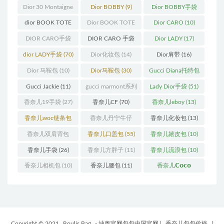
(13)
(10)
Dior 30 Montaigne
Dior BOBBY
(9)
Dior BOBBY手袋
蒙田
(31)
(26)
dior BOOK TOTE
Dior BOOK TOTE
Dior CARO
(10)
(12)
手袋
(163)
DIOR CARO手袋
DIOR CARO 手袋
Dior LADY
(17)
(11)
(31)
dior LADY手袋
(70)
Dior化妆包
(14)
Dior肩带
(16)
Dior 马鞍包
(10)
Dior马鞍包
(30)
Gucci Diana托特包
(11)
Gucci Jackie
(11)
gucci marmont系列
Lady Dior手袋
(51)
(19)
香奈儿19手袋
(27)
香奈儿CF
(70)
香奈儿leboy
(13)
香奈儿woc链条包
香奈儿丹宁牛仔
香奈儿化妆包
(13)
(11)
(12)
香奈儿双肩背包
香奈儿口盖包
(55)
香奈儿嬉皮包
(10)
(13)
香奈儿手袋
(26)
香奈儿方胖子
(11)
香奈儿流浪包
(10)
香奈儿相机包
(10)
香奈儿腰包
(11)
香奈儿𝗖𝗼𝗰𝗼
𝗵𝗮𝗻𝗱𝗹𝗲
(14)
Copyright © 2021
Roulis Bag
- 迪奥官网包包中国官网
|
香奈儿包包价格
|