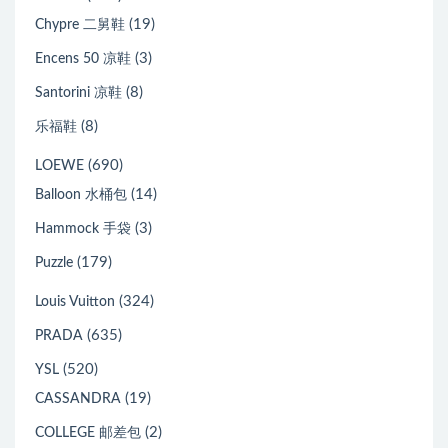
(19)
Chypre 二舅鞋
(3)
Encens 50 凉鞋
(8)
Santorini 凉鞋
(8)
乐福鞋
(690)
LOEWE
(14)
Balloon 水桶包
(3)
Hammock 手袋
(179)
Puzzle
(324)
Louis Vuitton
(635)
PRADA
(520)
YSL
(19)
CASSANDRA
(2)
COLLEGE 邮差包