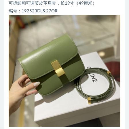
可拆卸和可调节皮革肩带，长19寸（49厘米）
编号：192523DLS.27OR