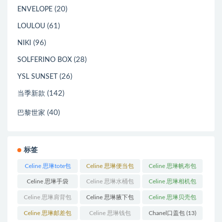
(20)
ENVELOPE
(61)
LOULOU
(96)
NIKI
(28)
SOLFERINO BOX
(26)
YSL SUNSET
(142)
当季新款
(40)
巴黎世家
标签
Celine 思琳tote包
Celine 思琳便当包
Celine 思琳帆布包
(23)
(14)
(18)
Celine 思琳手袋
Celine 思琳水桶包
Celine 思琳相机包
(250)
(55)
(11)
Celine 思琳肩背包
Celine 思琳腋下包
Celine 思琳贝壳包
(12)
(10)
(12)
Celine 思琳邮差包
Celine 思琳钱包
Chanel口盖包
(13)