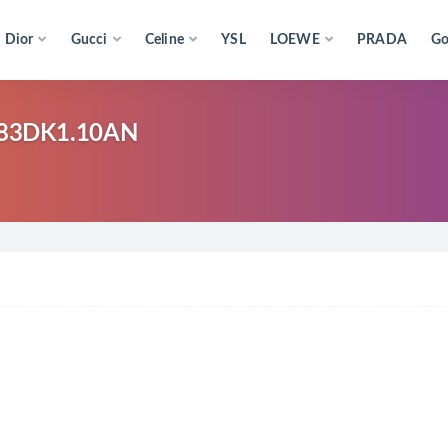
Dior
Gucci
Celine
YSL
LOEWE
PRADA
Go
3DK1.10AN