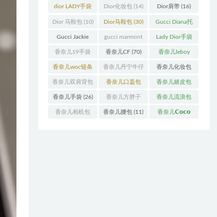
袋
(11)
袋
(31)
dior LADY手袋
Dior化妆包
(14)
Dior肩带
(16)
(70)
Dior 马鞍包
(10)
Dior马鞍包
(30)
Gucci Diana托
特包
(11)
Gucci Jackie
gucci marmont
Lady Dior手袋
(11)
系列
(19)
(51)
香奈儿19手袋
香奈儿CF
(70)
香奈儿leboy
(27)
(13)
香奈儿woc链条
香奈儿丹宁牛仔
香奈儿化妆包
包
(11)
(12)
(13)
香奈儿双肩背包
香奈儿口盖包
香奈儿嬉皮包
(13)
(55)
(10)
香奈儿手袋
(26)
香奈儿方胖子
香奈儿流浪包
(11)
(10)
香奈儿相机包
香奈儿腰包
(11)
香奈儿𝗖𝗼𝗰𝗼
(10)
𝗵𝗮𝗻𝗱𝗹𝗲
(14)