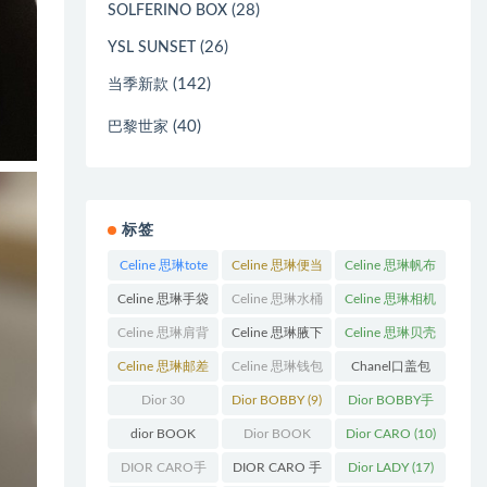
(28)
SOLFERINO BOX
(26)
YSL SUNSET
(142)
当季新款
(40)
巴黎世家
标签
Celine 思琳tote
Celine 思琳便当
Celine 思琳帆布
包
(23)
包
(14)
包
(18)
Celine 思琳手袋
Celine 思琳水桶
Celine 思琳相机
(250)
包
(55)
包
(11)
Celine 思琳肩背
Celine 思琳腋下
Celine 思琳贝壳
包
(12)
包
(10)
包
(12)
Celine 思琳邮差
Celine 思琳钱包
Chanel口盖包
包
(13)
(10)
(13)
Dior 30
Dior BOBBY
(9)
Dior BOBBY手
Montaigne 蒙田
袋
(26)
dior BOOK
Dior BOOK
Dior CARO
(10)
(31)
TOTE
(12)
TOTE手袋
(163)
DIOR CARO手
DIOR CARO 手
Dior LADY
(17)