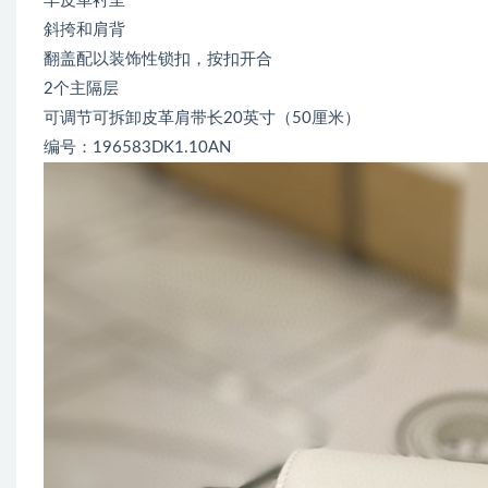
羊皮革衬里
斜挎和肩背
翻盖配以装饰性锁扣，按扣开合
2个主隔层
可调节可拆卸皮革肩带长20英寸（50厘米）
编号：196583DK1.10AN