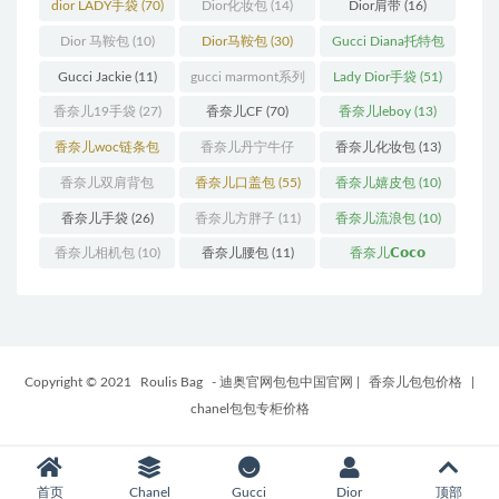
(11)
(31)
dior LADY手袋
(70)
Dior化妆包
(14)
Dior肩带
(16)
Dior 马鞍包
(10)
Dior马鞍包
(30)
Gucci Diana托特包
(11)
Gucci Jackie
(11)
gucci marmont系列
Lady Dior手袋
(51)
(19)
香奈儿19手袋
(27)
香奈儿CF
(70)
香奈儿leboy
(13)
香奈儿woc链条包
香奈儿丹宁牛仔
香奈儿化妆包
(13)
(11)
(12)
香奈儿双肩背包
香奈儿口盖包
(55)
香奈儿嬉皮包
(10)
(13)
香奈儿手袋
(26)
香奈儿方胖子
(11)
香奈儿流浪包
(10)
香奈儿相机包
(10)
香奈儿腰包
(11)
香奈儿𝗖𝗼𝗰𝗼
𝗵𝗮𝗻𝗱𝗹𝗲
(14)
Copyright © 2021
Roulis Bag
- 迪奥官网包包中国官网
|
香奈儿包包价格
|
chanel包包专柜价格
首页
Chanel
Gucci
Dior
顶部